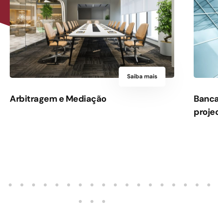
Saiba mais
Arbitragem e Mediação
Banca
proje