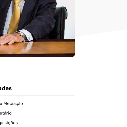
ades
 e Mediação
etário
quisições